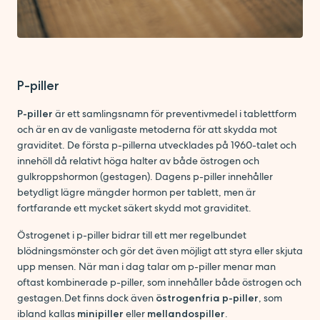
P-piller
P-piller
är ett samlingsnamn för preventivmedel i tablettform
och är en av de vanligaste metoderna för att skydda mot
graviditet. De första p-pillerna utvecklades på 1960-talet och
innehöll då relativt höga halter av både östrogen och
gulkroppshormon (gestagen). Dagens p-piller innehåller
betydligt lägre mängder hormon per tablett, men är
fortfarande ett mycket säkert skydd mot graviditet.
Östrogenet i p-piller bidrar till ett mer regelbundet
blödningsmönster och gör det även möjligt att styra eller skjuta
upp mensen. När man i dag talar om p-piller menar man
oftast kombinerade p-piller, som innehåller både östrogen och
gestagen.Det finns dock även
östrogenfria p-piller
, som
ibland kallas
minipiller
eller
mellandospiller
.