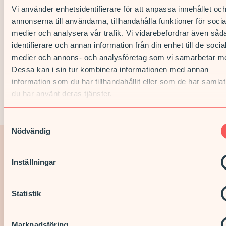
välja det preventivmedel som passar just dig bäst. Inom varje
Vi använder enhetsidentifierare för att anpassa innehållet oc
grupp av p-piller finns flera olika sorter, och om du inte trivs
annonserna till användarna, tillhandahålla funktioner för socia
med ett läkemedel provar vi oss fram tillsammans tills vi hittar
medier och analysera vår trafik. Vi vidarebefordrar även såd
en metod som fungerar bra för dig och din kropp.
identifierare och annan information från din enhet till de socia
Författare:
Louise Rabe
medier och annons- och analysföretag som vi samarbetar m
Dessa kan i sin tur kombinera informationen med annan
Publicerad:
2026-01-15
information som du har tillhandahållit eller som de har samlat
du har använt deras tjänster.
Granskare:
Sofie Låftman Kahlmann
Samtyckesval
Nödvändig
Vi är en del av någonting
Inställningar
större
Statistik
Vårdcentral & Rehab
Vi har mottagningar på flera platser i landet. Med lokalt
Marknadsföring