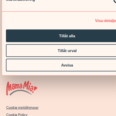
förankrade verksamheter erbjuder vi trygg och nära vård som
möter individuella önskemål och behov.
TILL VÅRDCENTRAL & REHAB
Visa detalje
Om Prima Vård
Tillåt alla
Prima Vård är ett svenskt vårdbolag verksamt inom
primärvård, barn- och kvinnohälsa, psykiatri och
företagshälsovård.
Tillåt urval
LÄS MER OM OSS
Avvisa
Cookie inställningar
Cookie Policy