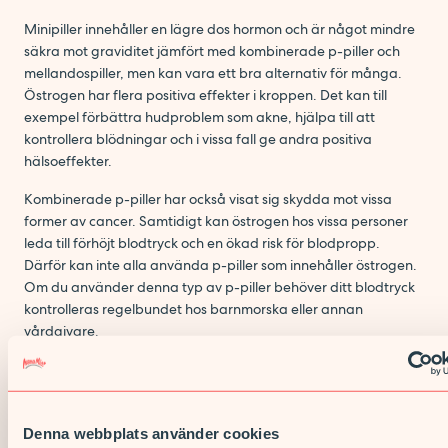
Minipiller innehåller en lägre dos hormon och är något mindre
säkra mot graviditet jämfört med kombinerade p-piller och
mellandospiller, men kan vara ett bra alternativ för många.
Östrogen har flera positiva effekter i kroppen. Det kan till
exempel förbättra hudproblem som akne, hjälpa till att
kontrollera blödningar och i vissa fall ge andra positiva
hälsoeffekter.
Kombinerade p-piller har också visat sig skydda mot vissa
former av cancer. Samtidigt kan östrogen hos vissa personer
leda till förhöjt blodtryck och en ökad risk för blodpropp.
Därför kan inte alla använda p-piller som innehåller östrogen.
Om du använder denna typ av p-piller behöver ditt blodtryck
kontrolleras regelbundet hos barnmorska eller annan
vårdgivare.
Mini- eller mellandospiller
, alltså östrogenfria p-piller, kan i
princip användas av de flesta som skydd mot graviditet. Vid
användning av dessa räcker det oftast med ett fysiskt besök
Denna webbplats använder cookies
hos barnmorska vart tredje år.Hos oss får du alltid hjälp att