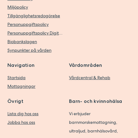
Miljöpolicy
Tillgänglighetsredogörelse
Personuppgiftspolicy
Personuppgiftspolicy Digitala vårdtjänster
Biobankslagen
Synpunkter på vården
Navigation
Vårdområden
Startsida
Vårdcentral & Rehab
Mottagningar
Övrigt
Barn- och kvinnohälsa
Lista dig hos oss
Vi erbjuder
Jobba hos oss
barnmorskemottagning,
ultraljud, barnhälsovård,