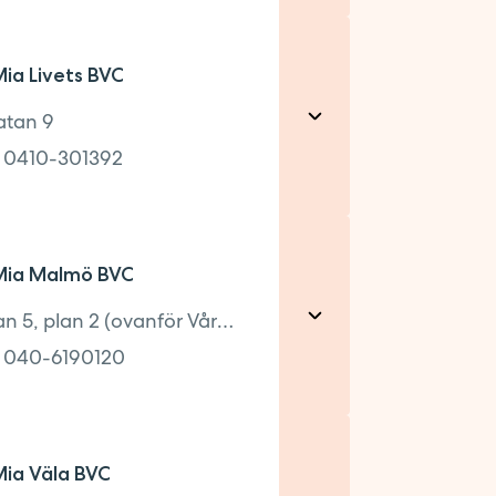
60
a Livets BVC
tan 9
:
0410-301392
AGNING
AGNING
9
ia Malmö BVC
: 15:15-16:15
Storgatan 5, plan 2 (ovanför Vårdhuset)
:
040-6190120
2
ia Väla BVC