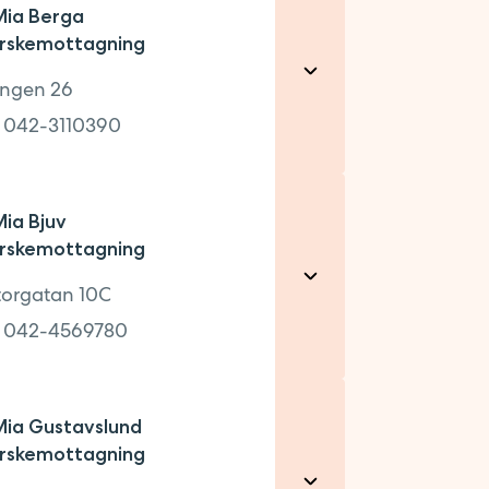
ia Berga
rskemottagning
ngen 26
:
042-3110390
ia Bjuv
rskemottagning
torgatan 10C
:
042-4569780
0
ia Gustavslund
rskemottagning