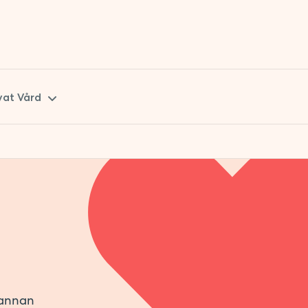
vat Vård
kåne
tockholm
 annan