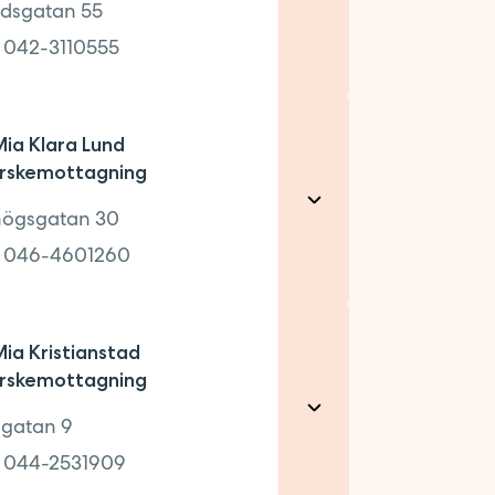
dsgatan 55
:
042-3110555
80
a Klara Lund
 finns på baksidan (ingång 26B),
rskemottagning
 har sommarstängt v 29-31.
anför grindarna. Du behöver inte
högsgatan 30
m vanligt! Ni hittar oss under
kommer!
Mia Väla.
:
046-4601260
AGNING
5
a Kristianstad
rskemottagning
0
gatan 9
:
044-2531909