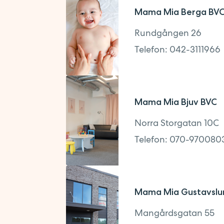
Mama Mia Berga BV
Rundgången 26
Telefon:
042-3111966
Adress
Mama Mia Bjuv BVC
Rundgången 26
Norra Storgatan 10C
25452
,
Helsingborg
Telefon:
070-970080
Kontakt
Telefon:
042-3111966
Adress
Mama Mia Gustavslu
Norra Storgatan 10C
Måndag - Torsdag
Mangårdsgatan 55
26731
,
Bjuv