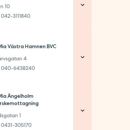
(ovanför Vårdhuset)
an 10
:
042-3111840
AGNING
0
ia Västra Hamnen BVC
AGNING
arvsgatan 4
:
040-6438240
AGNING
ia Ängelholm
rskemottagning
AGNING
sgatan 1
:
0431-305170