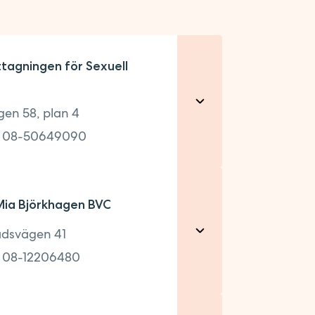
AGNING
tagningen för Sexuell
AGNING
AGNING
gen 58, plan 4
:
08-50649090
ia Björkhagen BVC
4
dsvägen 41
:
08-12206480
90