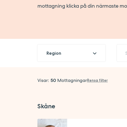
mottagning klicka på din närmaste m
Region
Skåne
Stockholm
Region
Visar:
Mottagningar
50
Rensa filter
Uppsala
Skåne
Stockholm
Visa alla (50)
Rensa alla
Uppsala
Skåne