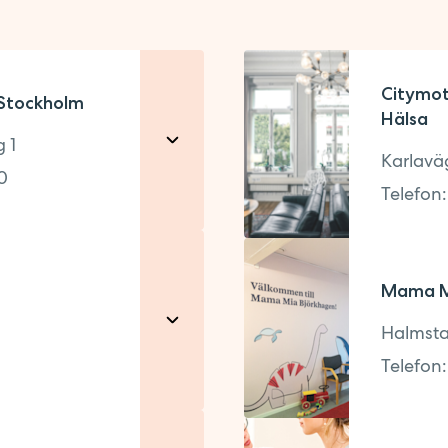
Måndag - Fredag
MER OM MOTT
08.00 - 17.00
Citymot
Stockholm
Hälsa
MER OM MOTT
 1
MER OM MOTT
Karlavä
0
Telefon
ger vi 12.30.
Adress
Mama M
Karlavägen 58, plan 
Halmsta
11449
,
Stockholm
Telefon
Kontakt
Telefon:
08-506490