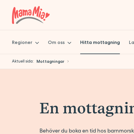
Regioner
Om oss
Hitta mottagning
La
Aktuell sida:
Mottagningar
Skåne
Mama Mia
Stockholm
Miljöpolicy
Uppsala
Hållbarhet
En mottagnin
Synpunkter på vården
Att jobba på Mama Mia
Jobba hos oss
Behöver du boka en tid hos barnmorska