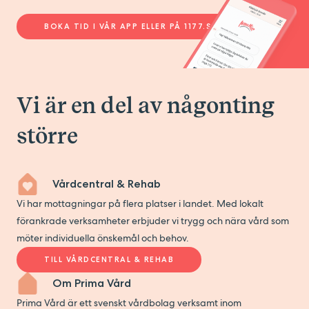
och bli förälder.
Preventivmedel
BOKA TID I VÅR APP ELLER PÅ 1177.SE
LÄS MER
MOTTAGNINGAR
LÄS MER
MOTTAGNINGAR
Underlivsbesvär
Vi hjälper dig med rådgivning av
preventivmedelsmetod utifrån just dina behov.
Vi är en del av någonting
Självklart förnyar vi snabbt recept både per telefon,
Vi hjälper dig med dig som har underlivsbesvär. Det
besök eller digitalt.
större
kan vara allt från t.ex. smärta, flytning och utslag.
LÄS MER
MOTTAGNINGAR
Kontakta oss för att boka en tid. Är det besvär som
klassas som Lättgynekologi enligt Region Skåne kan
Vårdcentral & Rehab
besöket innebära en patientavgift på 200kr.
Vi har mottagningar på flera platser i landet. Med lokalt
Högkostnadsskydd gäller.
förankrade verksamheter erbjuder vi trygg och nära vård som
LÄS MER
MOTTAGNINGAR
möter individuella önskemål och behov.
TILL VÅRDCENTRAL & REHAB
Om Prima Vård
Prima Vård är ett svenskt vårdbolag verksamt inom