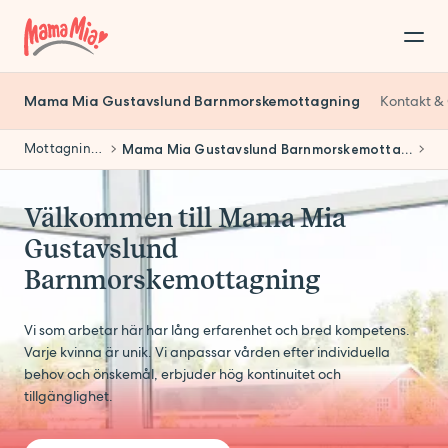
Mama Mia Gustavslund Barnmorskemottagning
Kontakt &
Mottagningar
Mama Mia Gustavslund Barnmorskemottagning
Välkommen till Mama Mia
Gustavslund
Barnmorskemottagning
Vi som arbetar här har lång erfarenhet och bred kompetens.
Varje kvinna är unik. Vi anpassar vården efter individuella
behov och önskemål, erbjuder hög kontinuitet och
tillgänglighet.