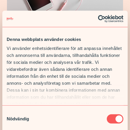
AMNING, BARNHÄLSOVÅRD, CELLPROVTAGNING, FÖRSTA TIDEN MED BARN, FOSTERDIAGNOSTIK, GRAVIDITET, KLIMAKTERIEBESVÄR , KÖNSSJUKDOMAR, PREVENTIVMEDEL, SEXUELL HÄLSA, ULTRALJUD, UNDERLIVSBESVÄR, VACCINATIONER FÖR BARN, KURSUTBUD
Lyssna på Mama Mia podden
Olika professioner inom Mama Mia guidar och
Denna webbplats använder cookies
vägleder.
Vi använder enhetsidentifierare för att anpassa innehållet
LÄS MER
och annonserna till användarna, tillhandahålla funktioner
för sociala medier och analysera vår trafik. Vi
vidarebefordrar även sådana identifierare och annan
information från din enhet till de sociala medier och
annons- och analysföretag som vi samarbetar med.
Dessa kan i sin tur kombinera informationen med annan
information som du har tillhandahållit eller som de har
samlat in när du har använt deras tjänster.
Samtyckesval
Nödvändig