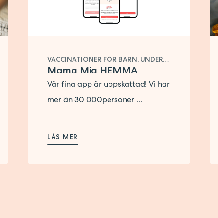
VACCINATIONER FÖR BARN, UNDERLIVSBESVÄR, ULTRALJUD, SEXUELL HÄLSA, PREVENTIVMEDEL, KURSUTBUD, KLIMAKTERIEBESVÄR , FÖRSTA TIDEN MED BARN, KÖNSSJUKDOMAR, FOSTERDIAGNOSTIK, CELLPROVTAGNING, AMNING, GRAVIDITET, BARNHÄLSOVÅRD
Mama Mia HEMMA
Vår fina app är uppskattad! Vi har
mer än 30 000personer ...
LÄS MER