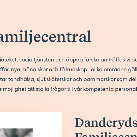
miljecentral
eket, socialtjänsten och öppna förskolan träffas vi och
räffas nya människor och få kunskap i olika områden gä
atar tandhälsa, sjuksköterskor och barnmorskor som del
möjlighet att ställa frågor till vår kompetenta personal
Danderyd