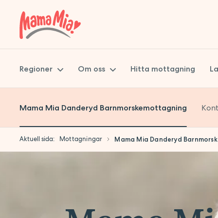
Regioner
Om oss
Hitta mottagning
La
Kont
Mama Mia Danderyd Barnmorskemottagning
Skåne
Mama Mia
Stockholm
Miljöpolicy
Aktuell sida:
Mottagningar
Mama Mia Danderyd Barnmorsk
Uppsala
Hållbarhet
Synpunkter på vården
Att jobba på Mama Mia
Jobba hos oss