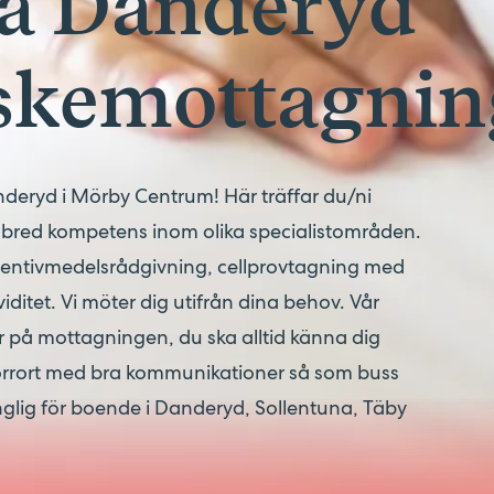
a Danderyd
skemottagnin
deryd i Mörby Centrum! Här träffar du/ni
bred kompetens inom olika specialistområden.
ventivmedelsrådgivning, cellprovtagning med
iditet. Vi möter dig utifrån dina behov. Vår
r på mottagningen, du ska alltid känna dig
i Norrort med bra kommunikationer så som buss
nglig för boende i Danderyd, Sollentuna, Täby