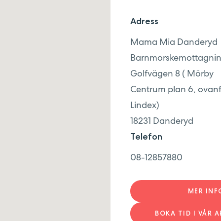
Adress
Mama Mia Danderyd
Barnmorskemottagni
Golfvägen 8 ( Mörby
Centrum plan 6, ovan
Lindex)
18231
Danderyd
Telefon
08-12857880
MER IN
BOKA TID I VÅR A