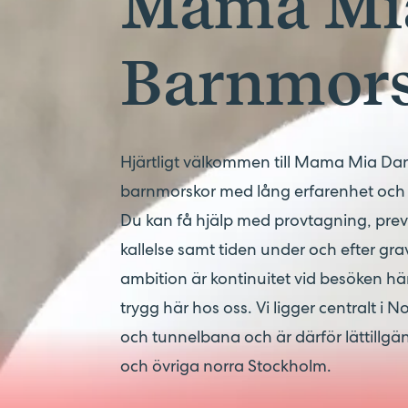
Mama Mi
Barnmor
Hjärtligt välkommen till Mama Mia Dan
barnmorskor med lång erfarenhet och 
Du kan få hjälp med provtagning, pre
kallelse samt tiden under och efter grav
ambition är kontinuitet vid besöken hä
trygg här hos oss. Vi ligger centralt 
och tunnelbana och är därför lättillgä
och övriga norra Stockholm.