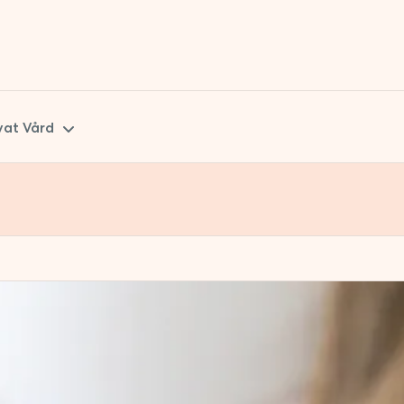
vat Vård
kåne
tockholm