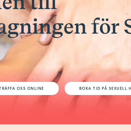
n till
gningen för 
TRÄFFA OSS ONLINE
BOKA TID PÅ SEXUELL 