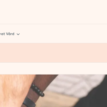
vat Vård
kåne
tockholm