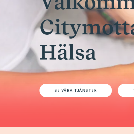
Välkomme
Citymotta
Hälsa
SE VÅRA TJÄNSTER