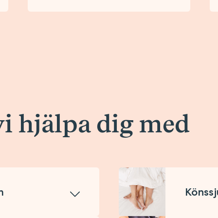
vi hjälpa dig med
m
Könss