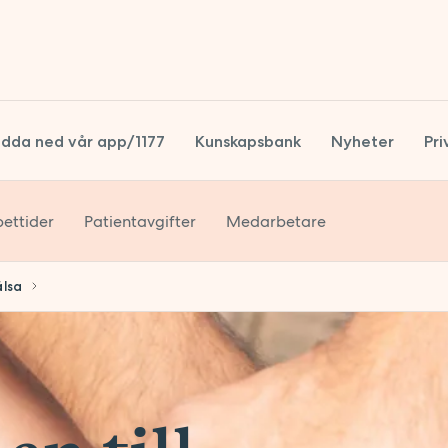
dda ned vår app/1177
Kunskapsbank
Nyheter
Pri
ettider
Patientavgifter
Medarbetare
S
S
älsa