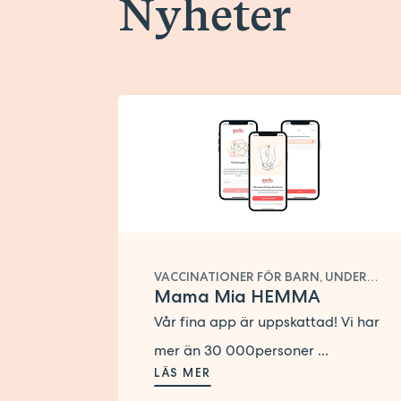
Nyheter
VACCINATIONER FÖR BARN, UNDERLIVSBESVÄR, ULTRALJUD, SEXUELL HÄLSA, PREVENTIVMEDEL, KURSUTBUD, KLIMAKTERIEBESVÄR , FÖRSTA TIDEN MED BARN, KÖNSSJUKDOMAR, FOSTERDIAGNOSTIK, CELLPROVTAGNING, AMNING, GRAVIDITET, BARNHÄLSOVÅRD
Mama Mia HEMMA
Vår fina app är uppskattad! Vi har
mer än 30 000personer ...
LÄS MER