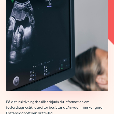
På ditt inskrivningsbesök erbjuds du information om
fosterdiagnostik, därefter beslutar du/ni vad ni önskar göra.
Fosterdiagnostiken är frivillig.