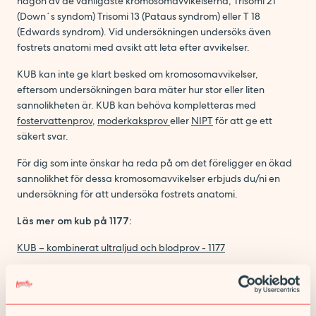
någon av de vanligaste kromosomavvikelserna, Trisomi 21
(Down´s syndom) Trisomi 13 (Pataus syndrom) eller T 18
(Edwards syndrom). Vid undersökningen undersöks även
fostrets anatomi med avsikt att leta efter avvikelser.
KUB kan inte ge klart besked om kromosomavvikelser,
eftersom undersökningen bara mäter hur stor eller liten
sannolikheten är. KUB kan behöva kompletteras med
fostervattenprov
,
moderkaksprov
eller
NIPT
för att ge ett
säkert svar.
För dig som inte önskar ha reda på om det föreligger en ökad
sannolikhet för dessa kromosomavvikelser erbjuds du/ni en
undersökning för att undersöka fostrets anatomi.
Läs mer om kub på 1177:
KUB – kombinerat ultraljud och blodprov - 1177
Läs mer om fosterdiagnostik på 1177
NIPT – blodprov som kan visa kromosomavvikelser