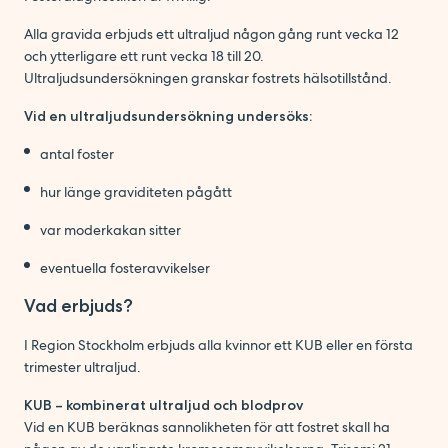
Alla gravida erbjuds ett ultraljud någon gång runt vecka 12
och ytterligare ett runt vecka 18 till 20.
Ultraljudsundersökningen granskar fostrets hälsotillstånd.
Vid en ultraljudsundersökning undersöks:
antal foster
hur länge graviditeten pågått
var moderkakan sitter
eventuella fosteravvikelser
Vad erbjuds?
I Region Stockholm erbjuds alla kvinnor ett KUB eller en första
trimester ultraljud.
KUB – kombinerat ultraljud och blodprov
Vid en KUB beräknas sannolikheten för att fostret skall ha