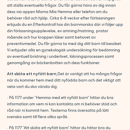
att ställa eventuella frågor. Du får gärna höra av dig innan
dess via appen Mama Mia Hemma eller telefon om du
behöver råd och hjälp. Cirka 6-8 veckor efter förlossningen
erbjuds du en Efterkontroll hos din barnmorska där vi följer upp
din förlossningsupplevelse, ev amning/matning, pratar
mående och hur kroppen läker samt behovet av
preventivmedel. Du får gärna ta med dig ditt barn till besöket.
Vi erbjuder alla en gynekologisk undersökning för bedömning
av eventuell bristning i underlivet, läkningsprocessen samt
genomgång av bäckenbotten och dess funktioner.
Att sköta ett nyfött barn
Det är vanligt att ha många frågor
när du kommer hem med ditt nyfödda barn och det viktigt att
veta vart du ska vända dig.
· På 1177 under ”Hemma med ett nyfött barn” hittar du bra
information om vem ni kan kontakta om ni behöver stöd och
råd när ni kommit hem. Texterna finns översatta på lätt
svenska samt till flera olika språk.
· På 1177 ”Att sköta ett nyfött barn” hittar du hittar bra du