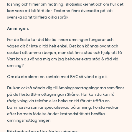
läsning och filmer om matning, skötselsäkerhet och om hur det
kan vara att bli förälder. Texterna finns översatta på lätt
svenska samt till flera olika språk.
Amningen:
För de flesta tar det lite tid innan amningen fungerar och
vägen dit är inte alltid helt enkel. Det kan kännas ovant och
osäkert att amma i början, men det finns stöd och hjälp att få
Vart kan du vända mig om jag behöver extra stöd & råd vid
amning?
Om du etablerat en kontakt med BVC så vänd dig dit.
Du kan också vända dig till Amningsmottagningarna som finns
på de flesta BB-mottagningar i Skåne. Här kan du kan få
rådgivning via telefon eller boka en tid för att träffa en
barnmorska som är specialiserad på amning. Första veckan
efter barnets födelse är det kostnadsfritt att besöka
amningsmottagningen.
Bäckenbotten efter förlossningen: