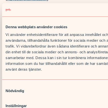
Successiv stegring och återtagande av ”vanlig träning”. Inte
vara åter på pregravid träningsnivå förrän tidigast 6 månader
efter förlossningen. Fortsatta knip.
Denna webbplats använder cookies
12-16 veckor efter förlossning
Vi använder enhetsidentifierare för att anpassa innehållet och
Om du upplever besvär eller symtom av bäckensmärta,
användarna, tillhandahålla funktioner för sociala medier och 
tyngdkänsla, urininkontinens etc nu – kanske behov av
trafik. Vi vidarebefordrar även sådana identifierare och annan
fysioterapeut? Bäckenbottencentrum? Sexolog? Kontakta din
din enhet till de sociala medier och annons- och analysföret
MVC om du är osäker på vart du ska vända dig.
samarbetar med. Dessa kan i sin tur kombinera informatio
Kom ihåg att det tar minst 6 månader för bäckenbotten att
information som du har tillhandahållit eller som de har samlat
återhämta sig. Även om du födde med kejsarsnitt behöver du
använt deras tjänster.
träna din bäckenbotten!
Poddförslag:
Samtyckesval
Nödvändig
Mamamia-podden
Föräldrarapporten
Inställningar