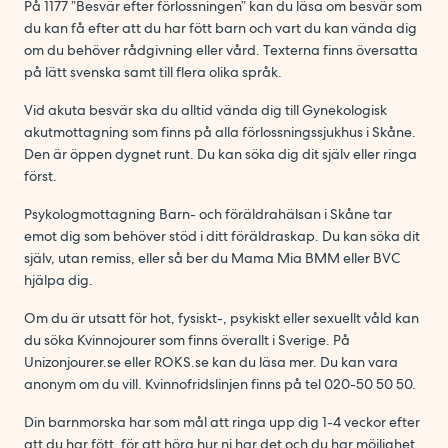
På 1177 ”Besvär efter förlossningen” kan du läsa om besvär som
du kan få efter att du har fött barn och vart du kan vända dig
om du behöver rådgivning eller vård. Texterna finns översatta
på lätt svenska samt till flera olika språk.
Vid akuta besvär ska du alltid vända dig till Gynekologisk
akutmottagning som finns på alla förlossningssjukhus i Skåne.
Den är öppen dygnet runt. Du kan söka dig dit själv eller ringa
först.
Psykologmottagning Barn- och föräldrahälsan i Skåne tar
emot dig som behöver stöd i ditt föräldraskap. Du kan söka dit
själv, utan remiss, eller så ber du Mama Mia BMM eller BVC
hjälpa dig.
Om du är utsatt för hot, fysiskt-, psykiskt eller sexuellt våld kan
du söka Kvinnojourer som finns överallt i Sverige. På
Unizonjourer.se eller ROKS.se kan du läsa mer. Du kan vara
anonym om du vill. Kvinnofridslinjen finns på tel 020-50 50 50.
Din barnmorska har som mål att ringa upp dig 1-4 veckor efter
att du har fött, för att höra hur ni har det och du har möjlighet