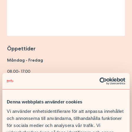
Öppettider
Måndag - Fredag
08.00- 17.00
Tel:
0435-405950
Våra E-tjänster
Denna webbplats använder cookies
Du kan nå oss via
1177
Vi använder enhetsidentifierare för att anpassa innehållet
Vissa prov sparas
och annonserna till användarna, tillhandahålla funktioner
för sociala medier och analysera vår trafik. Vi
När du lämnar prov i vården kan vissa prov komma att sparas i