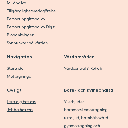
Miljöpolicy
Tillgänglighetsredogörelse
Personuppgiftspolicy
Personuppgiftspolicy Digitala vårdtjänster
Biobankslagen
Synpunkter på vården
Navigation
Vårdområden
Startsida
Vårdcentral & Rehab
Mottagningar
Övrigt
Barn- och kvinnohälsa
Lista dig hos oss
Vi erbjuder
Jobba hos oss
barnmorskemottagning,
ultraljud, barnhälsovård,
gynmottagning och