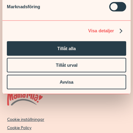
förankrade verksamheter erbjuder vi trygg och nära vård som
Marknadsföring
möter individuella önskemål och behov.
TILL VÅRDCENTRAL & REHAB
Om Prima Vård
Visa detaljer
Prima Vård är ett svenskt vårdbolag verksamt inom
primärvård, barn- och kvinnohälsa, psykiatri och
Tillåt alla
företagshälsovård.
LÄS MER OM OSS
Tillåt urval
Avvisa
Cookie inställningar
Cookie Policy