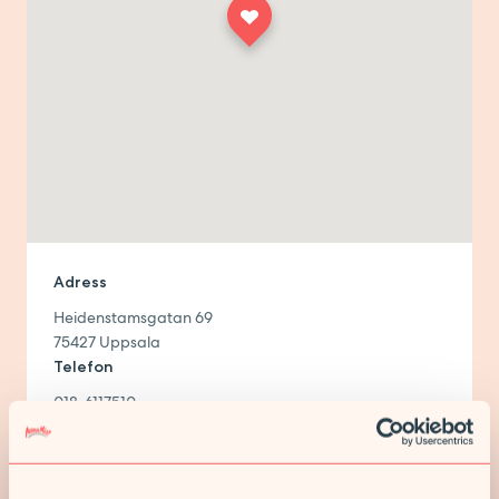
Adress
Heidenstamsgatan 69
75427
Uppsala
Telefon
018-6117510
Måndag - Fredag
08.00 - 17.00