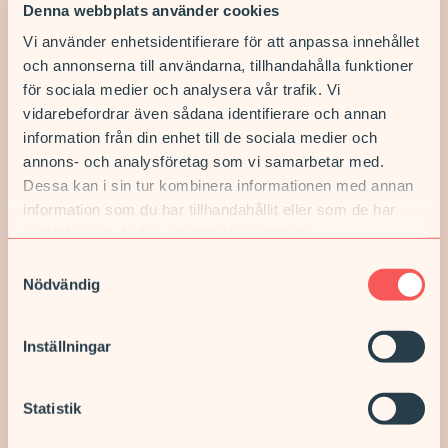
Denna webbplats använder cookies
Vi använder enhetsidentifierare för att anpassa innehållet
Våra E-tjänster
och annonserna till användarna, tillhandahålla funktioner
Du kan nå oss via
1177
för sociala medier och analysera vår trafik. Vi
vidarebefordrar även sådana identifierare och annan
information från din enhet till de sociala medier och
annons- och analysföretag som vi samarbetar med.
Dessa kan i sin tur kombinera informationen med annan
information som du har tillhandahållit eller som de har
samlat in när du har använt deras tjänster.
Samtyckesval
Vi är en del av någonting
Nödvändig
större
Inställningar
Vårdcentral & Rehab
Statistik
Vi har mottagningar på flera platser i landet. Med lokalt