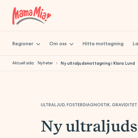
Regioner
Om oss
Hitta mottagning
La
Aktuell sida:
Nyheter
Ny ultraljudsmottagning i Klara Lund
Skåne
Mama Mia
Stockholm
Miljöpolicy
Uppsala
Hållbarhet
ULTRALJUD, FOSTERDIAGNOSTIK, GRAVIDITET
Synpunkter på vården
Att jobba på Mama Mia
Ny ultraljud
Jobba hos oss