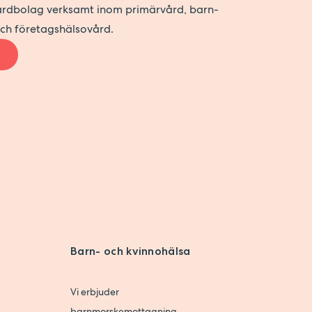
vårdbolag verksamt inom primärvård, barn-
och företagshälsovård.
Barn- och kvinnohälsa
Vi erbjuder
barnmorskemottagning,