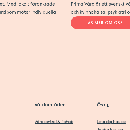
det. Med lokalt förankrade
Prima Vård är ett svenskt 
ård som möter individuella
och kvinnohälsa, psykiatri 
LÄS MER OM OSS
Vårdområden
Övrigt
Vårdcentral & Rehab
Lista dig hos oss
Jobba hos oss