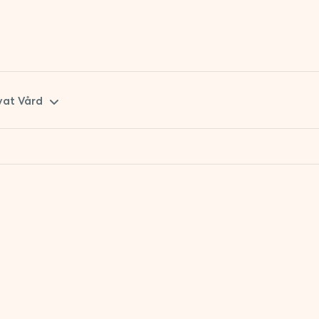
vat Vård
kåne
tockholm