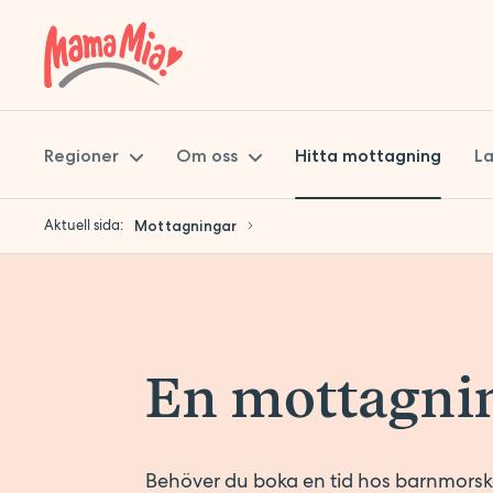
Regioner
Om oss
Hitta mottagning
La
Aktuell sida:
Mottagningar
Skåne
Mama Mia
Stockholm
Miljöpolicy
Uppsala
Hållbarhet
En mottagnin
Synpunkter på vården
Att jobba på Mama Mia
Jobba hos oss
Behöver du boka en tid hos barnmorska