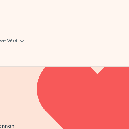
vat Vård
kåne
tockholm
 annan