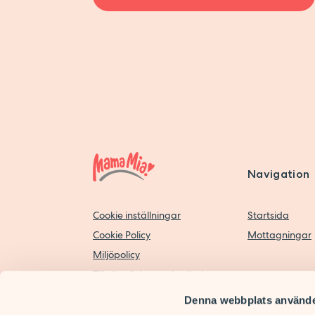
MER OM MOTTAGNING
Torsdag 07:30-16:00
Fredag 07:30-15:00
Receptionen är stängd mellan 12:0
Drop in:
Navigation
Under sommaren, vecka 25–35, hål
drop‑in‑mottagning stängt.
Cookie inställningar
Startsida
Cookie Policy
Mottagningar
Vi hänvisar till tidsbokade besök.
Miljöpolicy
Tillgänglighetsredogörelse
Telefontider:
Personuppgiftspolicy
Denna webbplats använde
Måndag-torsdag:
Personuppgiftspolicy Digitala vårdtjänster