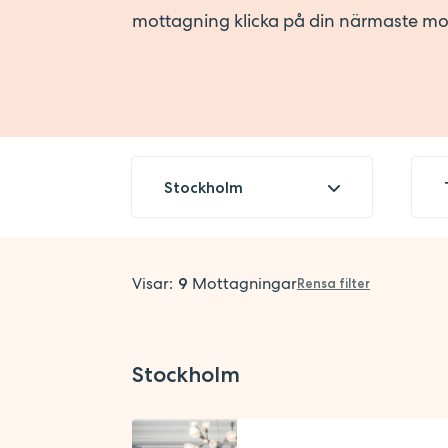
mottagning klicka på din närmaste m
Stockholm
Skåne
Stockholm
Region
Visar:
Mottagningar
9
Rensa filter
Uppsala
Skåne
Tjänster (1)
Stockholm
Uppsala
Stockholm
Amning
Barnhälsovård
Visa alla (9)
Rensa alla
Cellprovtagning