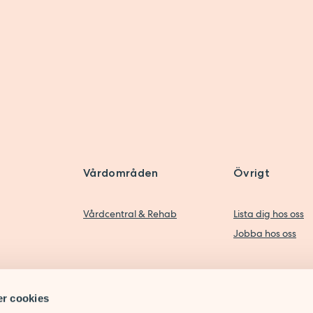
MER OM MOTT
0-12:45
Vårdområden
Övrigt
ler vår
Vårdcentral & Rehab
Lista dig hos oss
Jobba hos oss
r cookies