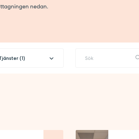
ottagningen nedan.
Tjänster (1)
Amning
Barnhälsovård
Cellprovtagning
Digitala kurser
Drop in Stockholm
Första tiden med barn
Föräldragrupper
Graviditet
Gynekolog