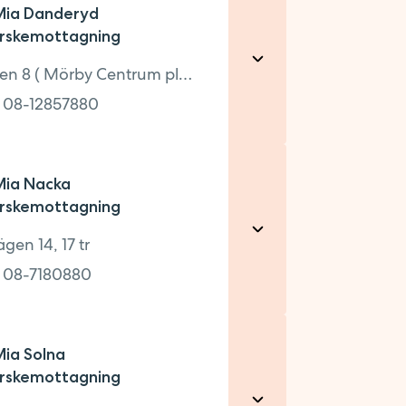
ia Danderyd
rskemottagning
Golfvägen 8 ( Mörby Centrum plan 6, ovanför Lindex)
:
08-12857880
ia Nacka
rskemottagning
Centrum plan 6, ovanför Lindex)
en 14, 17 tr
:
08-7180880
0
ia Solna
rskemottagning