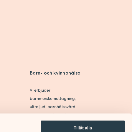
AGNING
Barn- och kvinnohälsa
Vi erbjuder
barnmorskemottagning,
ultraljud, barnhälsovård,
gynmottagning och
mottagning för sexuell hälsa.
Tillåt alla