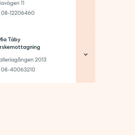
avägen 11
:
08-12206460
ia Täby
rskemottagning
alleriagången 2013
acka Forum, plan 17.
tning HLTH entré Signum.
:
08-40063210
AGNING
0
n 2013